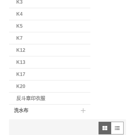
K3
K4
K5
K7
K12
K13
K17
K20
反斗章印衣服
洗水布
圖像模式
列表模式