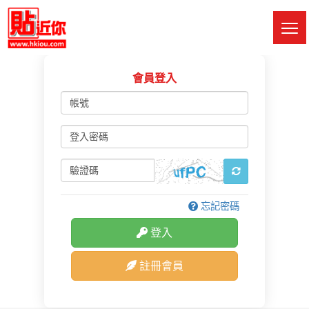
Skip
to
M
main
Sw
content
會員登入
帳
號
登
入
密
驗
碼
證
碼
忘記密碼
登入
註冊會員