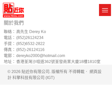
Skip
to
M
main
Sw
content
關於我們
聯絡：
高先生 Derey Ko
電話：
(852)26124234
手提：
(852)6532-2822
傳真：
(852)-26124116
電郵：
dereyko2000@hotmail.com
地址：
香港荃灣沙咀道362號荃發商業大廈18樓1810室
© 2026 貼近你有限公司. 版權所有 不得轉載． 網頁設
計
科擎科技有限公司 (IGT)